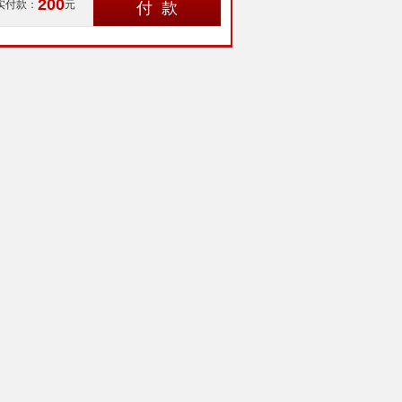
200
实付款：
元
付 款