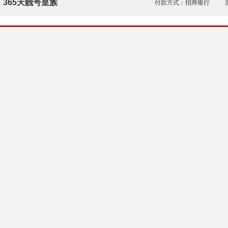
365天靓号皇族
付款方式：
招商银行