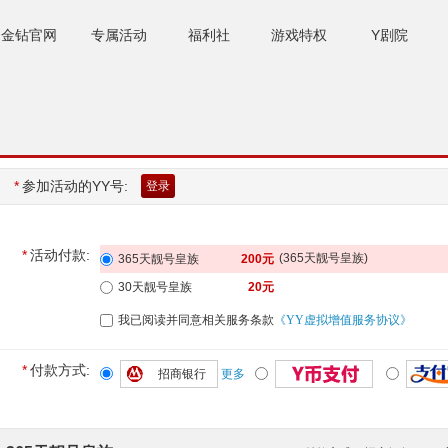
金钻官网
专属活动
福利社
游戏特权
Y剧院
*
参加活动的YY号
:
登录
*
活动付款
:
(
365天靓号皇族
)
365天靓号皇族
200
元
30天靓号皇族
20
元
我已阅读并同意相关服务条款
《YY虚拟增值服务协议》
*
付款方式:
招商银行
更多